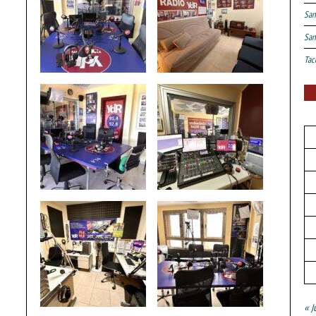
San
San
Tac
« J