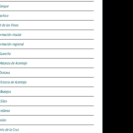
Tanque
achico
d de los Vinos
ormación insular
ormación regional
Guancha
Matanza de Acentejo
Orotava
Victoria de Acentejo
 Realejos
Silos
celánea
nión
rto de la Cruz