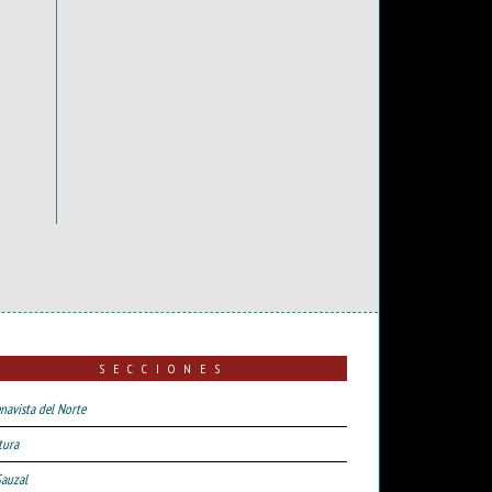
SECCIONES
navista del Norte
tura
Sauzal