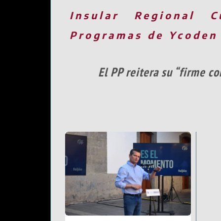
Insular
Regional
C
Programas de Ycoden
El PP reitera su “firme c