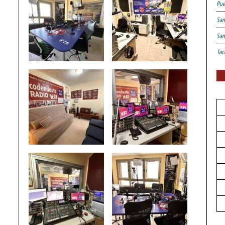
Pue
San
San
Tac