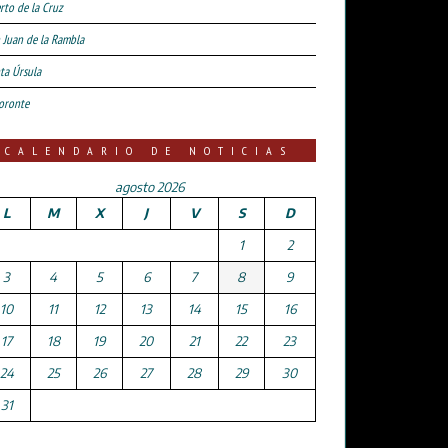
rto de la Cruz
 Juan de la Rambla
ta Úrsula
oronte
CALENDARIO DE NOTICIAS
agosto 2026
L
M
X
J
V
S
D
1
2
3
4
5
6
7
8
9
10
11
12
13
14
15
16
17
18
19
20
21
22
23
24
25
26
27
28
29
30
31