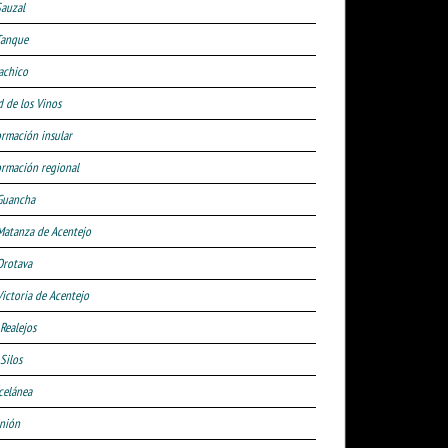
Sauzal
Tanque
achico
d de los Vinos
ormación insular
ormación regional
Guancha
Matanza de Acentejo
Orotava
Victoria de Acentejo
 Realejos
Silos
celánea
nión