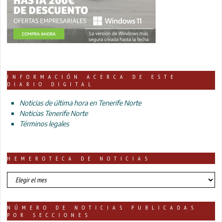
INFORMACIÓN ACERCA DE ESTE
DIARIO DIGITAL
Noticias de última hora en Tenerife Norte
Noticias Tenerife Norte
Términos legales
HEMEROTECA DE NOTICIAS
HEMEROTECA
DE
NOTICIAS
NÚMERO DE NOTICIAS PUBLICADAS
POR SECCIONES