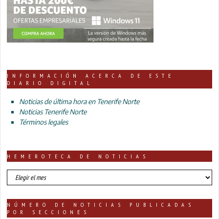
INFORMACIÓN ACERCA DE ESTE
DIARIO DIGITAL
Noticias de última hora en Tenerife Norte
Noticias Tenerife Norte
Términos legales
HEMEROTECA DE NOTICIAS
HEMEROTECA
DE
NOTICIAS
NÚMERO DE NOTICIAS PUBLICADAS
POR SECCIONES