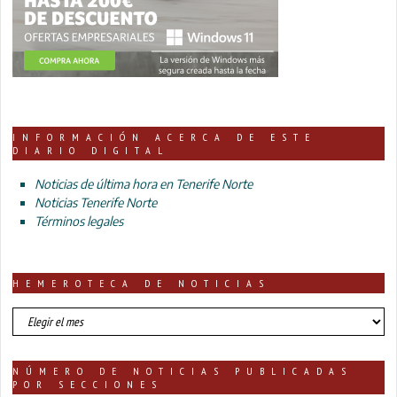
INFORMACIÓN ACERCA DE ESTE
DIARIO DIGITAL
Noticias de última hora en Tenerife Norte
Noticias Tenerife Norte
Términos legales
HEMEROTECA DE NOTICIAS
HEMEROTECA
DE
NOTICIAS
NÚMERO DE NOTICIAS PUBLICADAS
POR SECCIONES