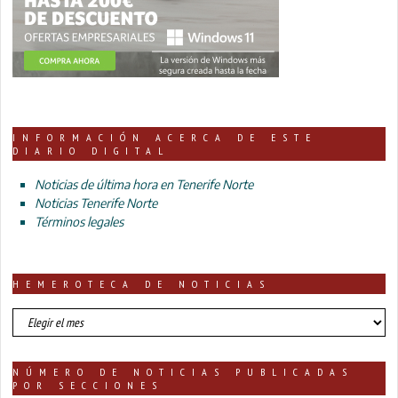
INFORMACIÓN ACERCA DE ESTE
DIARIO DIGITAL
Noticias de última hora en Tenerife Norte
Noticias Tenerife Norte
Términos legales
HEMEROTECA DE NOTICIAS
HEMEROTECA
DE
NOTICIAS
NÚMERO DE NOTICIAS PUBLICADAS
POR SECCIONES