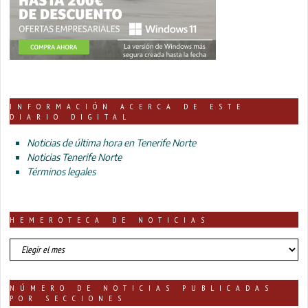
INFORMACIÓN ACERCA DE ESTE
DIARIO DIGITAL
Noticias de última hora en Tenerife Norte
Noticias Tenerife Norte
Términos legales
HEMEROTECA DE NOTICIAS
HEMEROTECA
DE
NOTICIAS
NÚMERO DE NOTICIAS PUBLICADAS
POR SECCIONES