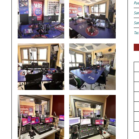
Pue
San
San
Tac