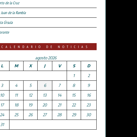
rto de la Cruz
 Juan de la Rambla
ta Úrsula
oronte
CALENDARIO DE NOTICIAS
agosto 2026
L
M
X
J
V
S
D
1
2
3
4
5
6
7
8
9
10
11
12
13
14
15
16
17
18
19
20
21
22
23
24
25
26
27
28
29
30
31