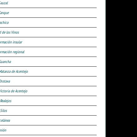
Sauzal
Tanque
achico
d de los Vinos
ormación insular
ormación regional
Guancha
Matanza de Acentejo
Orotava
Victoria de Acentejo
 Realejos
Silos
celánea
nión