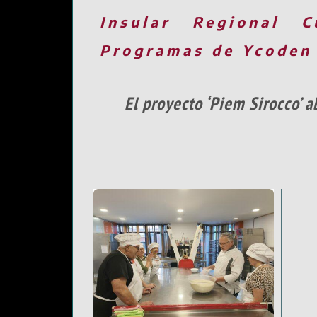
Insular
Regional
C
Programas de Ycoden
El proyecto ‘Piem Sirocco’ 