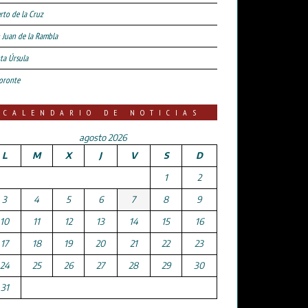
rto de la Cruz
 Juan de la Rambla
ta Úrsula
oronte
CALENDARIO DE NOTICIAS
agosto 2026
L
M
X
J
V
S
D
1
2
3
4
5
6
7
8
9
10
11
12
13
14
15
16
17
18
19
20
21
22
23
24
25
26
27
28
29
30
31