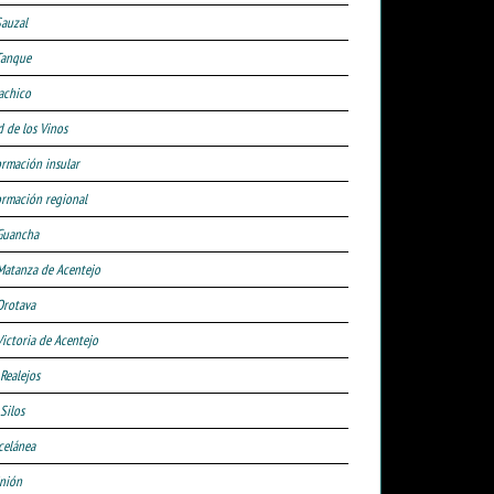
Sauzal
Tanque
achico
d de los Vinos
ormación insular
ormación regional
Guancha
Matanza de Acentejo
Orotava
Victoria de Acentejo
 Realejos
Silos
celánea
nión