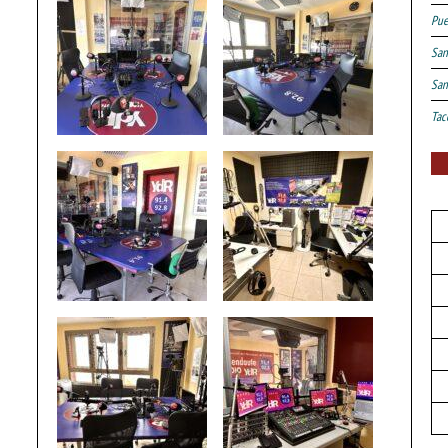
Pue
San
San
Tac