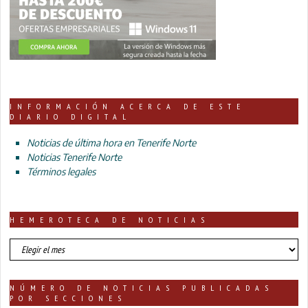
INFORMACIÓN ACERCA DE ESTE
DIARIO DIGITAL
Noticias de última hora en Tenerife Norte
Noticias Tenerife Norte
Términos legales
HEMEROTECA DE NOTICIAS
HEMEROTECA
DE
NOTICIAS
NÚMERO DE NOTICIAS PUBLICADAS
POR SECCIONES