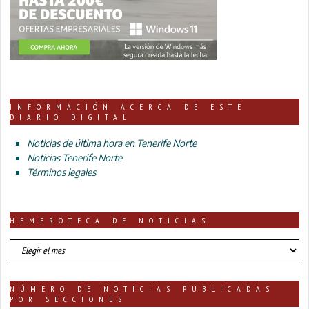
INFORMACIÓN ACERCA DE ESTE
DIARIO DIGITAL
Noticias de última hora en Tenerife Norte
Noticias Tenerife Norte
Términos legales
HEMEROTECA DE NOTICIAS
HEMEROTECA
DE
NOTICIAS
NÚMERO DE NOTICIAS PUBLICADAS
POR SECCIONES