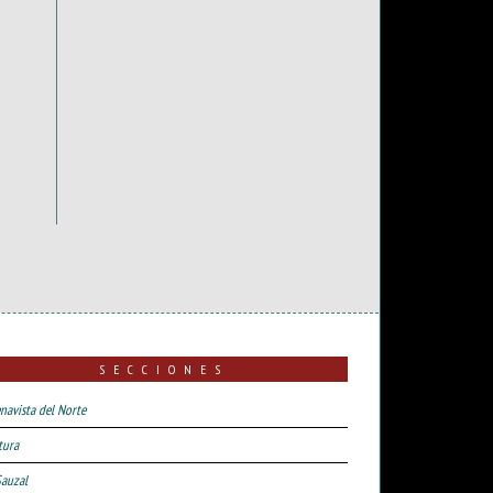
SECCIONES
navista del Norte
tura
Sauzal