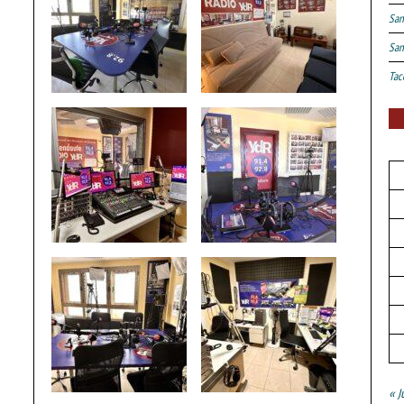
San
San
Tac
« J