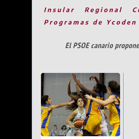
Insular
Regional
C
Programas de Ycoden
El PSOE canario propone