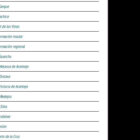
Tanque
achico
d de los Vinos
ormación insular
ormación regional
Guancha
Matanza de Acentejo
Orotava
Victoria de Acentejo
 Realejos
Silos
celánea
nión
rto de la Cruz