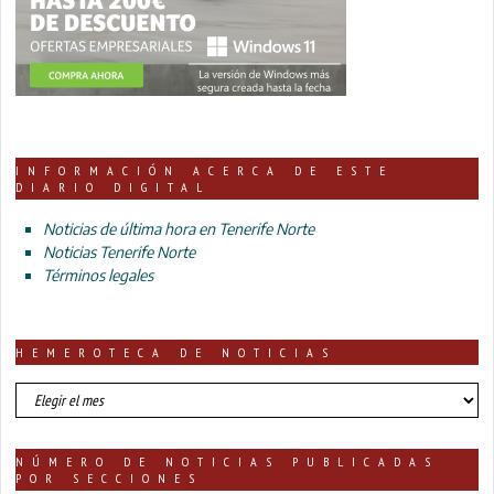
INFORMACIÓN ACERCA DE ESTE
DIARIO DIGITAL
Noticias de última hora en Tenerife Norte
Noticias Tenerife Norte
Términos legales
HEMEROTECA DE NOTICIAS
HEMEROTECA
DE
NOTICIAS
NÚMERO DE NOTICIAS PUBLICADAS
POR SECCIONES