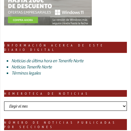
INFORMACIÓN ACERCA DE ESTE
DIARIO DIGITAL
Noticias de última hora en Tenerife Norte
Noticias Tenerife Norte
Términos legales
HEMEROTECA DE NOTICIAS
HEMEROTECA
DE
NOTICIAS
NÚMERO DE NOTICIAS PUBLICADAS
POR SECCIONES