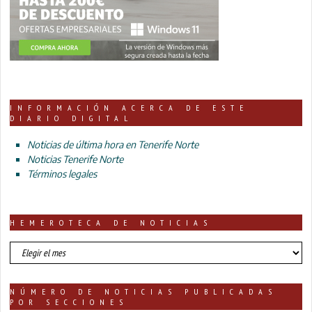
INFORMACIÓN ACERCA DE ESTE
DIARIO DIGITAL
Noticias de última hora en Tenerife Norte
Noticias Tenerife Norte
Términos legales
HEMEROTECA DE NOTICIAS
HEMEROTECA
DE
NOTICIAS
NÚMERO DE NOTICIAS PUBLICADAS
POR SECCIONES