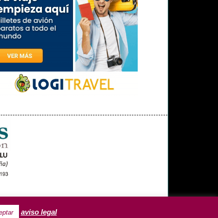
OPINIÓN
MISCELÁNEA
aviso legal
eptar