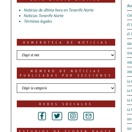
Bue
Noticias de última hora en Tenerife Norte
Cul
Noticias Tenerife Norte
Términos legales
El 
El 
HEMEROTECA DE NOTICIAS
Gar
HEMEROTECA
Ico
DE
Inf
NOTICIAS
NÚMERO DE NOTICIAS
Inf
PUBLICADAS POR SECCIONES
La 
número
La 
de
noticias
La 
publicadas
REDES SOCIALES
por
La 
secciones
Los
Los 
ESTUDIOS DE YCODEN DAUTE