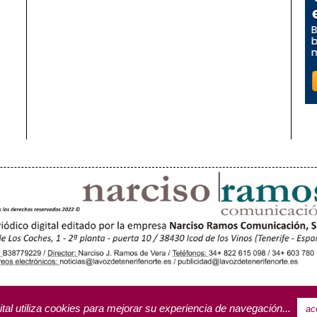
OROTAVA (3)
ACENTEJO (5)
INSULAR
REGIONAL
CULTURA
RIFA PUBLICITARIA
ital utiliza cookies para mejorar su experiencia de navegación...
ac