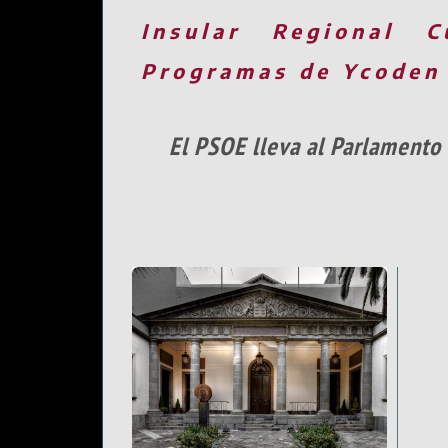
Insular
Regional
C
Programas de Ycoden
El PSOE lleva al Parlamento 