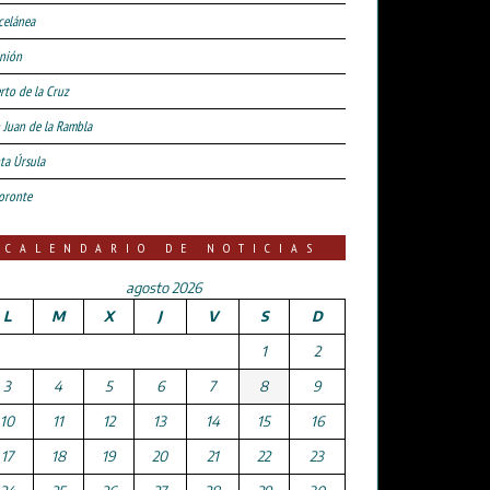
celánea
nión
rto de la Cruz
 Juan de la Rambla
ta Úrsula
oronte
CALENDARIO DE NOTICIAS
agosto 2026
L
M
X
J
V
S
D
1
2
3
4
5
6
7
8
9
10
11
12
13
14
15
16
17
18
19
20
21
22
23