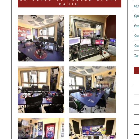
RADIO
Mis
Opi
Pue
San
San
Tac