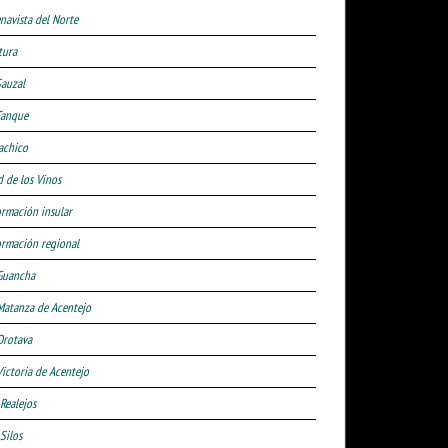
navista del Norte
tura
Sauzal
Tanque
achico
d de los Vinos
ormación insular
ormación regional
Guancha
Matanza de Acentejo
Orotava
Victoria de Acentejo
 Realejos
Silos