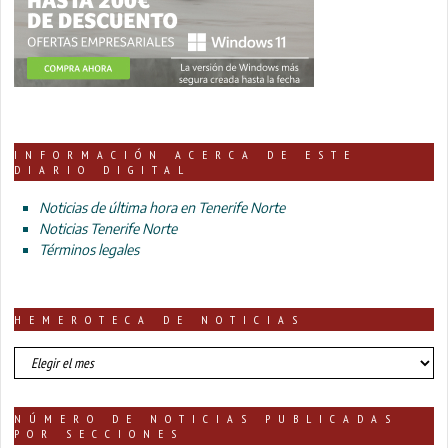
INFORMACIÓN ACERCA DE ESTE
DIARIO DIGITAL
Noticias de última hora en Tenerife Norte
Noticias Tenerife Norte
Términos legales
HEMEROTECA DE NOTICIAS
HEMEROTECA
DE
NOTICIAS
NÚMERO DE NOTICIAS PUBLICADAS
POR SECCIONES