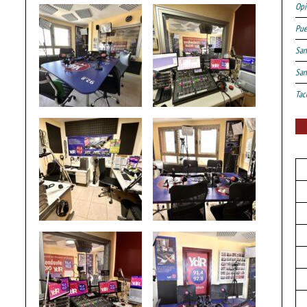
Opi
Pue
San
San
Tac