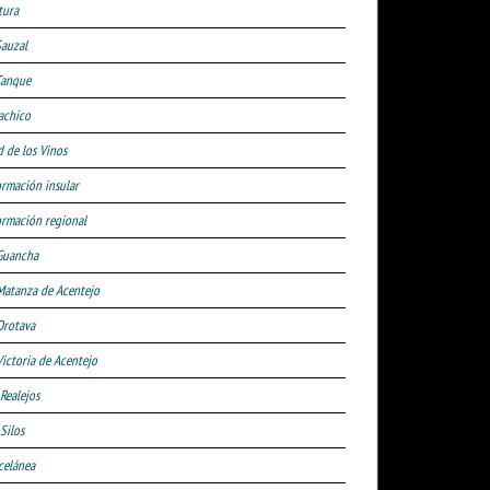
tura
Sauzal
Tanque
achico
d de los Vinos
ormación insular
ormación regional
Guancha
Matanza de Acentejo
Orotava
Victoria de Acentejo
 Realejos
Silos
celánea