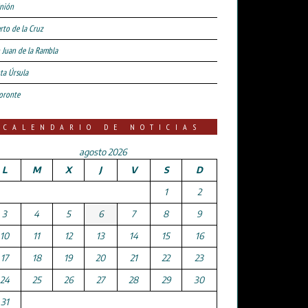
nión
rto de la Cruz
 Juan de la Rambla
ta Úrsula
oronte
CALENDARIO DE NOTICIAS
agosto 2026
L
M
X
J
V
S
D
1
2
3
4
5
6
7
8
9
10
11
12
13
14
15
16
17
18
19
20
21
22
23
24
25
26
27
28
29
30
31