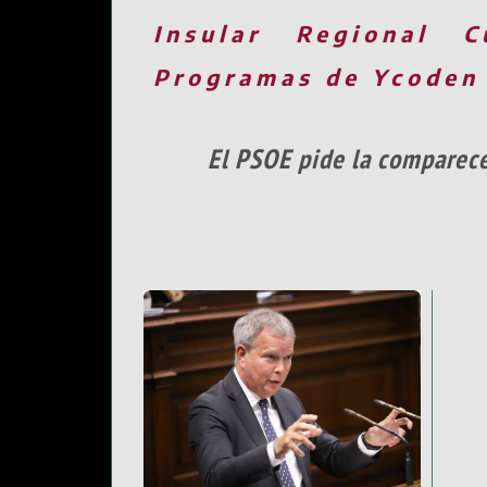
Insular
Regional
C
Programas de Ycoden
El PSOE pide la comparece