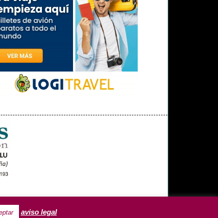
OPINIÓN
MISCELÁNEA
aviso legal
eptar