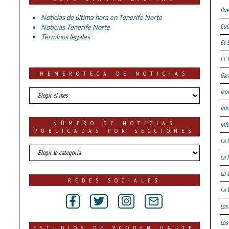
Bue
Noticias de última hora en Tenerife Norte
Cul
Noticias Tenerife Norte
Términos legales
El 
El 
HEMEROTECA DE NOTICIAS
Gar
HEMEROTECA
Ico
DE
Inf
NOTICIAS
NÚMERO DE NOTICIAS
Inf
PUBLICADAS POR SECCIONES
La 
número
La 
de
noticias
La 
publicadas
REDES SOCIALES
por
La 
secciones
Los
Los 
ESTUDIOS DE YCODEN DAUTE