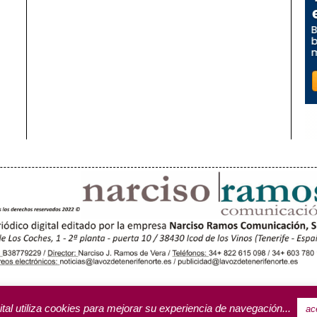
OROTAVA (3)
ACENTEJO (5)
INSULAR
REGIONAL
CULTURA
RIFA PUBLICITARIA
ital utiliza cookies para mejorar su experiencia de navegación...
ac