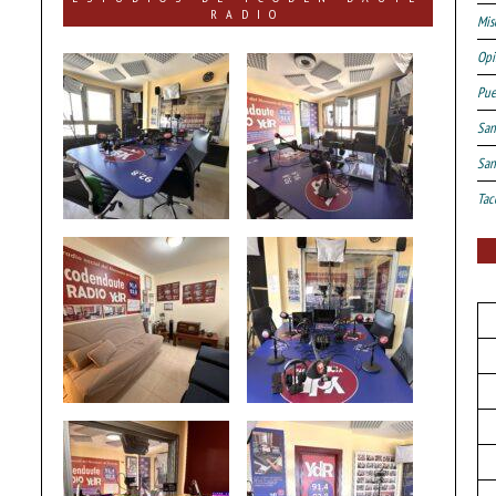
RADIO
Mis
Opi
Pue
San
San
Tac