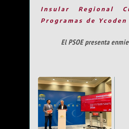
Insular
Regional
C
Programas de Ycoden
El PSOE presenta enmie