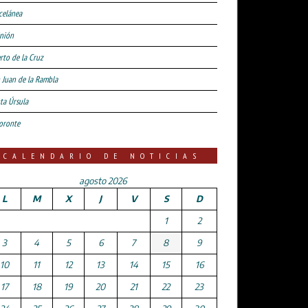
celánea
nión
rto de la Cruz
 Juan de la Rambla
ta Úrsula
oronte
CALENDARIO DE NOTICIAS
agosto 2026
L
M
X
J
V
S
D
1
2
3
4
5
6
7
8
9
10
11
12
13
14
15
16
17
18
19
20
21
22
23