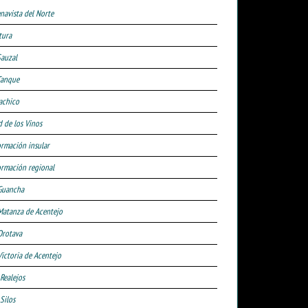
navista del Norte
tura
Sauzal
Tanque
achico
d de los Vinos
ormación insular
ormación regional
Guancha
Matanza de Acentejo
Orotava
Victoria de Acentejo
 Realejos
Silos