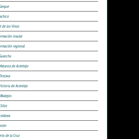
Tanque
achico
d de los Vinos
ormación insular
ormación regional
Guancha
Matanza de Acentejo
Orotava
Victoria de Acentejo
 Realejos
Silos
celánea
nión
rto de la Cruz