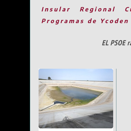
Insular
Regional
C
Programas de Ycoden
EL PSOE ra