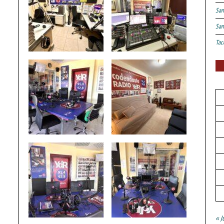
San
San
Tac
« J