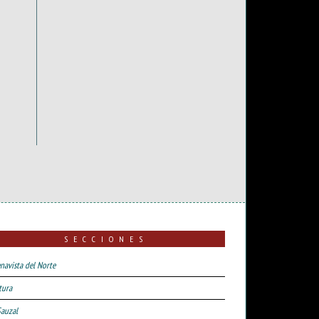
SECCIONES
navista del Norte
tura
Sauzal