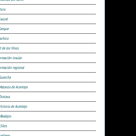
tura
Sauzal
Tanque
achico
d de los Vinos
ormación insular
ormación regional
Guancha
Matanza de Acentejo
Orotava
Victoria de Acentejo
 Realejos
Silos
celánea