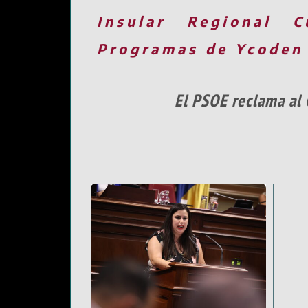
Insular
Regional
C
Programas de Ycoden
El PSOE reclama al 