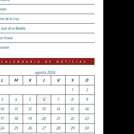
nión
rto de la Cruz
 Juan de la Rambla
ta Úrsula
oronte
CALENDARIO DE NOTICIAS
agosto 2026
L
M
X
J
V
S
D
1
2
3
4
5
6
7
8
9
10
11
12
13
14
15
16
17
18
19
20
21
22
23
24
25
26
27
28
29
30