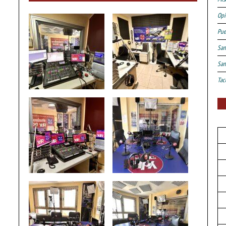
Opi
Pue
San
San
Tac