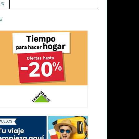
31
ul