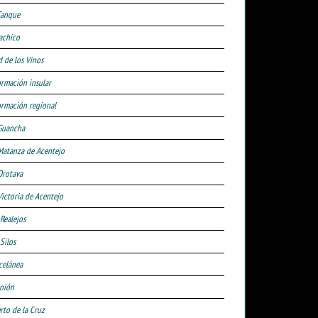
Tanque
achico
d de los Vinos
ormación insular
ormación regional
Guancha
Matanza de Acentejo
Orotava
Victoria de Acentejo
 Realejos
Silos
celánea
nión
rto de la Cruz