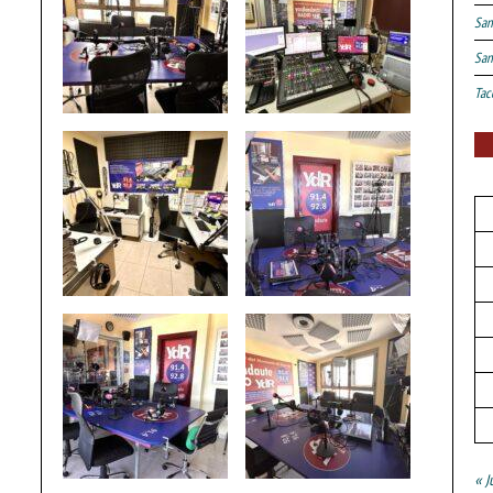
San
San
Tac
« J