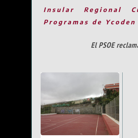
Insular
Regional
C
Programas de Ycoden
El PSOE reclama