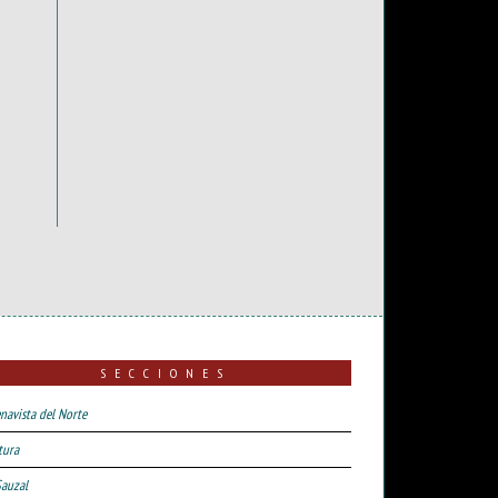
SECCIONES
navista del Norte
tura
Sauzal