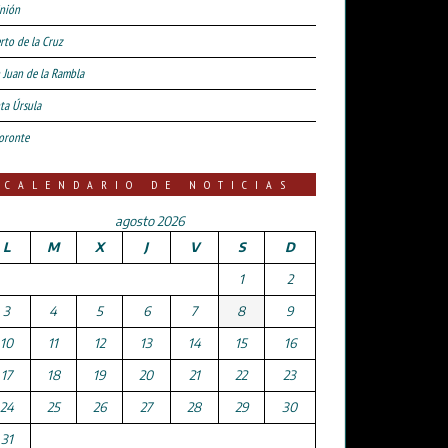
nión
rto de la Cruz
 Juan de la Rambla
ta Úrsula
oronte
CALENDARIO DE NOTICIAS
agosto 2026
L
M
X
J
V
S
D
1
2
3
4
5
6
7
8
9
10
11
12
13
14
15
16
17
18
19
20
21
22
23
24
25
26
27
28
29
30
31