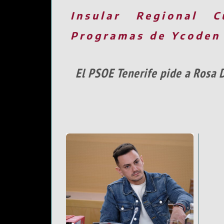
Insular
Regional
C
Programas de Ycoden
El PSOE Tenerife pide a Rosa 