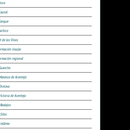
tura
Sauzal
Tanque
achico
d de los Vinos
ormación insular
ormación regional
Guancha
Matanza de Acentejo
Orotava
Victoria de Acentejo
 Realejos
Silos
celánea