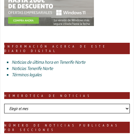
INFORMACIÓN ACERCA DE ESTE
DIARIO DIGITAL
Noticias de última hora en Tenerife Norte
Noticias Tenerife Norte
Términos legales
HEMEROTECA DE NOTICIAS
HEMEROTECA
DE
NOTICIAS
NÚMERO DE NOTICIAS PUBLICADAS
POR SECCIONES