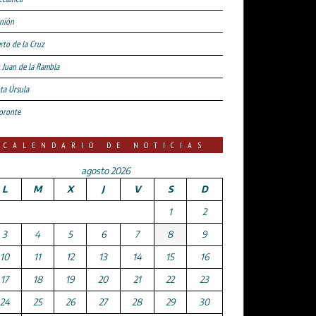
nión
rto de la Cruz
 Juan de la Rambla
ta Úrsula
oronte
CALENDARIO DE NOTICIAS
agosto 2026
L
M
X
J
V
S
D
1
2
3
4
5
6
7
8
9
10
11
12
13
14
15
16
17
18
19
20
21
22
23
24
25
26
27
28
29
30