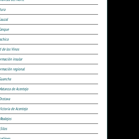
tura
Sauzal
Tanque
achico
d de los Vinos
ormación insular
ormación regional
Guancha
Matanza de Acentejo
Orotava
Victoria de Acentejo
 Realejos
Silos
celánea