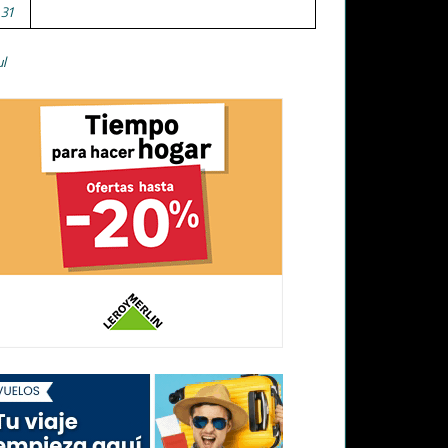
31
ul