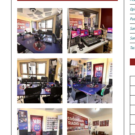
Opi
Pue
San
San
Tac