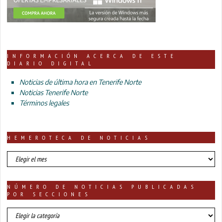
INFORMACIÓN ACERCA DE ESTE
DIARIO DIGITAL
Noticias de última hora en Tenerife Norte
Noticias Tenerife Norte
Términos legales
HEMEROTECA DE NOTICIAS
HEMEROTECA
DE
NOTICIAS
NÚMERO DE NOTICIAS PUBLICADAS
POR SECCIONES
número