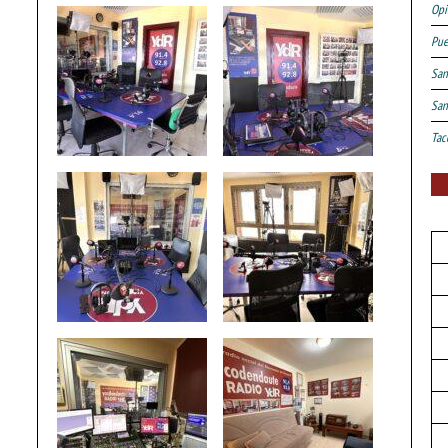
Opi
Pue
San
San
Tac