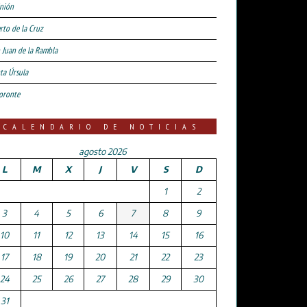
nión
rto de la Cruz
 Juan de la Rambla
ta Úrsula
oronte
CALENDARIO DE NOTICIAS
agosto 2026
L
M
X
J
V
S
D
1
2
3
4
5
6
7
8
9
10
11
12
13
14
15
16
17
18
19
20
21
22
23
24
25
26
27
28
29
30
31