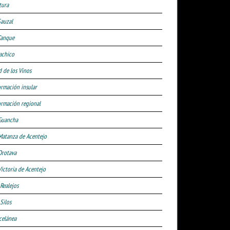
tura
Sauzal
Tanque
achico
d de los Vinos
ormación insular
ormación regional
Guancha
Matanza de Acentejo
Orotava
Victoria de Acentejo
 Realejos
Silos
celánea