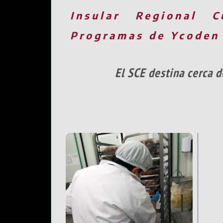
Insular
Regional
C
Programas de Ycoden
El SCE destina cerca 