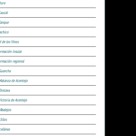
tura
Sauzal
Tanque
achico
d de los Vinos
ormación insular
ormación regional
Guancha
Matanza de Acentejo
Orotava
Victoria de Acentejo
 Realejos
Silos
celánea