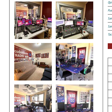
Opi
Pue
San
San
Tac