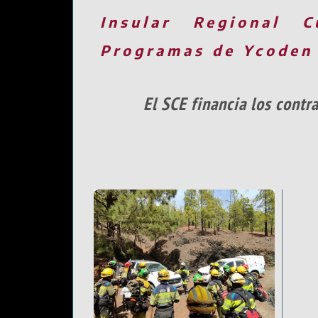
Insular
Regional
C
Programas de Ycoden
El SCE financia los cont