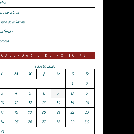
nión
rto de la Cruz
 Juan de la Rambla
ta Úrsula
oronte
CALENDARIO DE NOTICIAS
agosto 2026
L
M
X
J
V
S
D
1
2
3
4
5
6
7
8
9
10
11
12
13
14
15
16
17
18
19
20
21
22
23
24
25
26
27
28
29
30
31