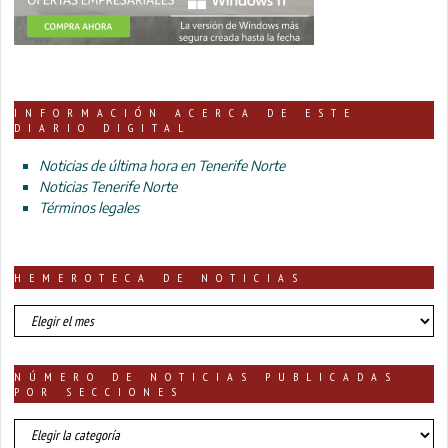
INFORMACIÓN ACERCA DE ESTE
DIARIO DIGITAL
Noticias de última hora en Tenerife Norte
Noticias Tenerife Norte
Términos legales
HEMEROTECA DE NOTICIAS
HEMEROTECA
DE
NOTICIAS
NÚMERO DE NOTICIAS PUBLICADAS
POR SECCIONES
número