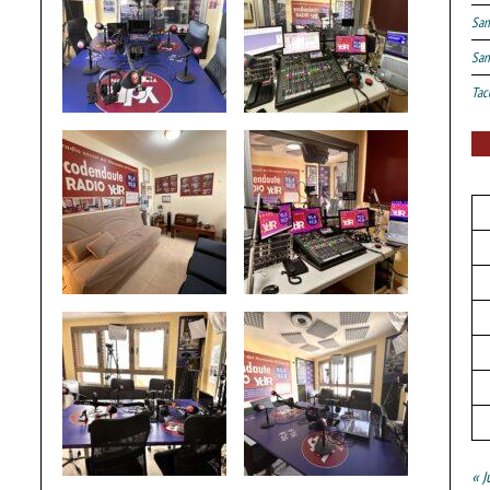
San
San
Tac
« J