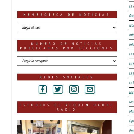
El 
HEMEROTECA DE NOTICIAS
Gar
HEMEROTECA
Ico
DE
Inf
NOTICIAS
NÚMERO DE NOTICIAS
Inf
PUBLICADAS POR SECCIONES
La 
número
La 
de
noticias
La 
publicadas
REDES SOCIALES
por
La 
secciones
Los
Los 
ESTUDIOS DE YCODEN DAUTE
RADIO
Mis
Opi
Pue