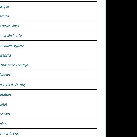
Tanque
achico
d de los Vinos
ormación insular
ormación regional
Guancha
Matanza de Acentejo
Orotava
Victoria de Acentejo
 Realejos
Silos
celánea
nión
rto de la Cruz