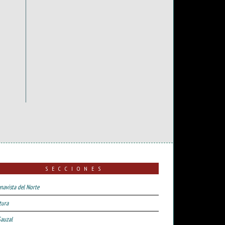
SECCIONES
navista del Norte
tura
Sauzal