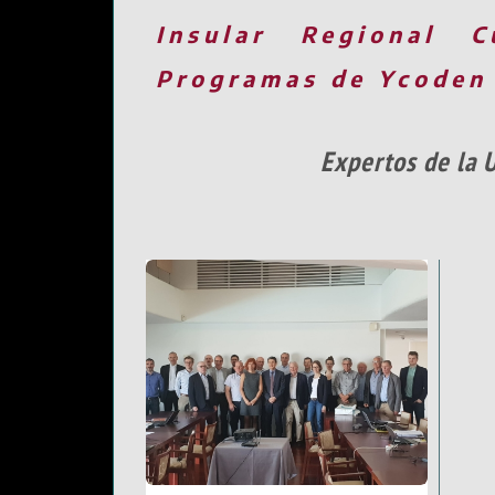
Insular
Regional
C
Programas de Ycoden
Expertos de la U