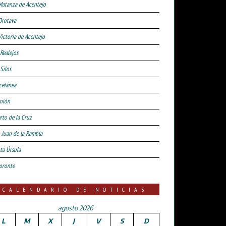
Matanza de Acentejo
Orotava
Victoria de Acentejo
 Realejos
Silos
celánea
nión
rto de la Cruz
 Juan de la Rambla
ta Úrsula
oronte
CALENDARIO DE NOTICIAS
agosto 2026
L
M
X
J
V
S
D