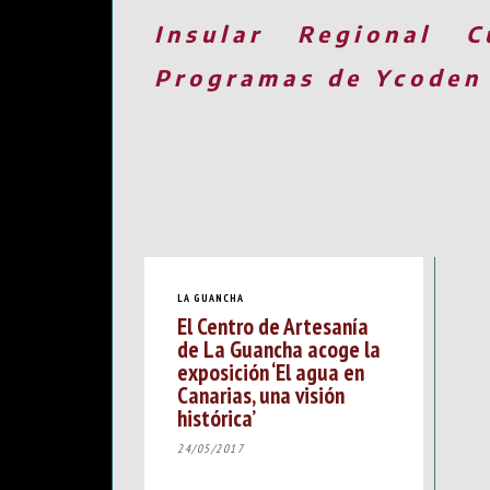
Insular
Regional
C
Programas de Ycoden
LA GUANCHA
El Centro de Artesanía
de La Guancha acoge la
exposición ‘El agua en
Canarias, una visión
histórica’
24/05/2017