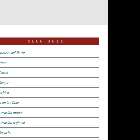
SECCIONES
navista del Norte
tura
Sauzal
Tanque
achico
d de los Vinos
ormación insular
ormación regional
Guancha