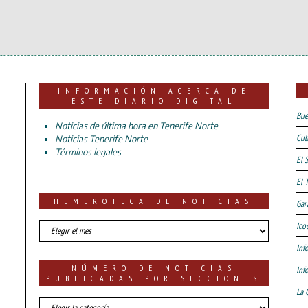
INFORMACIÓN ACERCA DE
ESTE DIARIO DIGITAL
Bue
Noticias de última hora en Tenerife Norte
Cul
Noticias Tenerife Norte
Términos legales
El 
El 
HEMEROTECA DE NOTICIAS
Gar
HEMEROTECA
Ico
DE
Inf
NOTICIAS
NÚMERO DE NOTICIAS
Inf
PUBLICADAS POR SECCIONES
La 
número