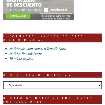
INFORMACIÓN ACERCA DE ESTE
DIARIO DIGITAL
Noticias de última hora en Tenerife Norte
Noticias Tenerife Norte
Términos legales
HEMEROTECA DE NOTICIAS
HEMEROTECA
DE
NOTICIAS
NÚMERO DE NOTICIAS PUBLICADAS
POR SECCIONES