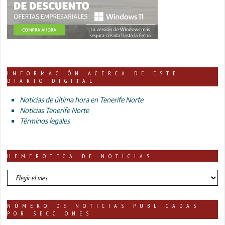
INFORMACIÓN ACERCA DE ESTE
DIARIO DIGITAL
Noticias de última hora en Tenerife Norte
Noticias Tenerife Norte
Términos legales
HEMEROTECA DE NOTICIAS
HEMEROTECA
DE
NOTICIAS
NÚMERO DE NOTICIAS PUBLICADAS
POR SECCIONES