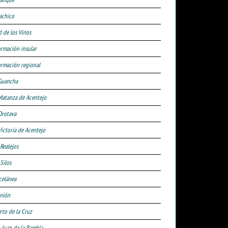
achico
d de los Vinos
ormación insular
ormación regional
Guancha
Matanza de Acentejo
Orotava
Victoria de Acentejo
 Realejos
Silos
celánea
nión
rto de la Cruz
 Juan de la Rambla