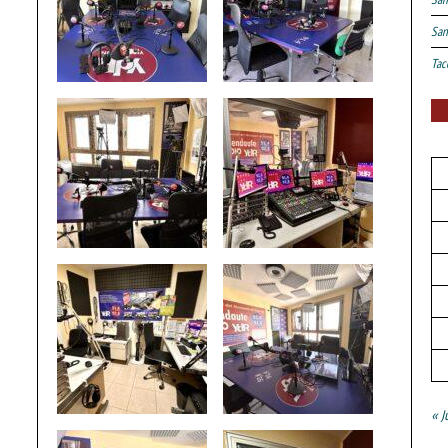
San
Tac
« J