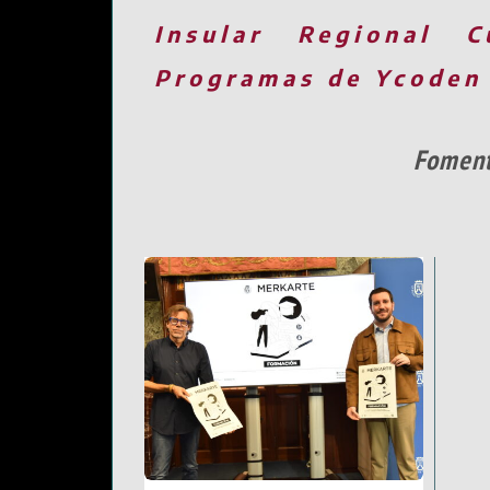
Insular
Regional
C
Programas de Ycoden
Fomento