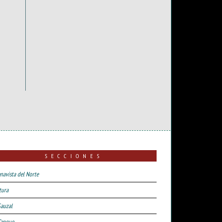
SECCIONES
navista del Norte
tura
Sauzal
Tanque