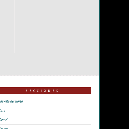
SECCIONES
navista del Norte
tura
Sauzal
Tanque