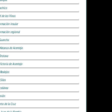
achico
d de los Vinos
ormación insular
ormación regional
Guancha
Matanza de Acentejo
Orotava
Victoria de Acentejo
 Realejos
Silos
celánea
nión
rto de la Cruz
 Juan de la Rambla