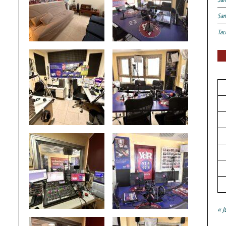
San
Tac
« J