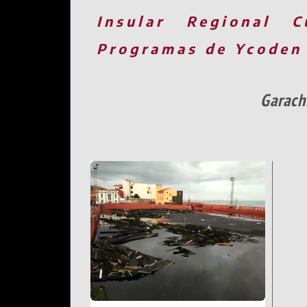
Insular
Regional
C
Programas de Ycoden
Garach