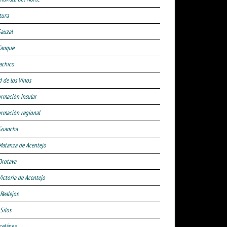
tura
Sauzal
Tanque
achico
d de los Vinos
ormación insular
ormación regional
Guancha
Matanza de Acentejo
Orotava
Victoria de Acentejo
 Realejos
Silos
celánea