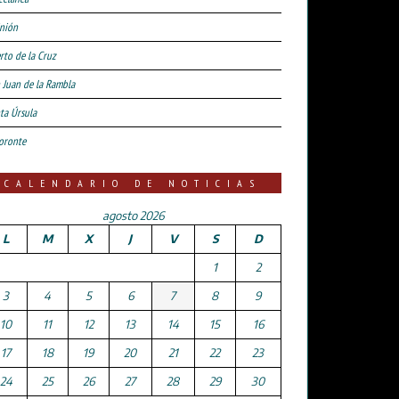
nión
rto de la Cruz
 Juan de la Rambla
ta Úrsula
oronte
CALENDARIO DE NOTICIAS
agosto 2026
L
M
X
J
V
S
D
1
2
3
4
5
6
7
8
9
10
11
12
13
14
15
16
17
18
19
20
21
22
23
24
25
26
27
28
29
30