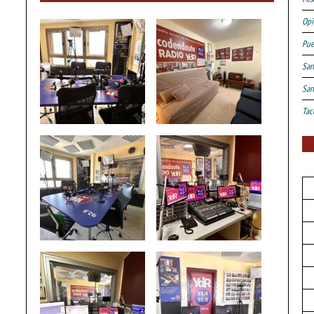
Opi
Pue
San
San
Tac