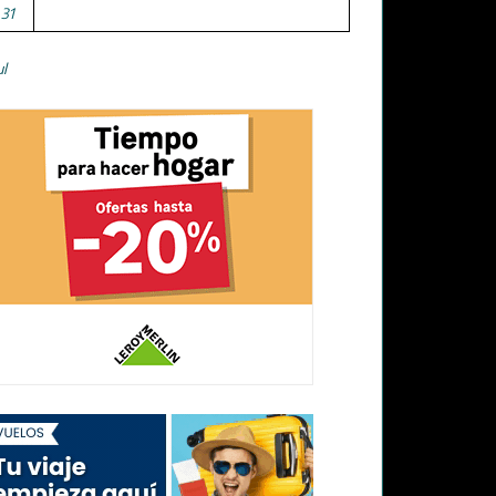
31
ul