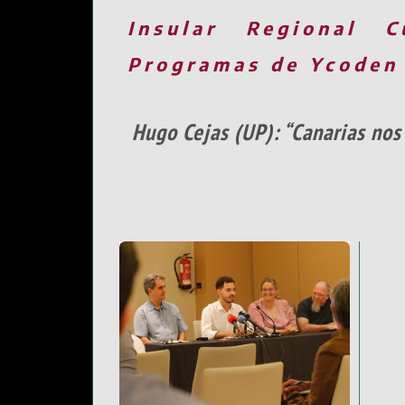
Insular
Regional
C
Programas de Ycoden
Hugo Cejas (UP): “Canarias nos