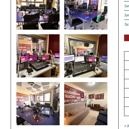
San
San
Tac
« J