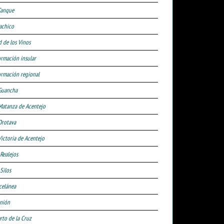
Tanque
achico
d de los Vinos
ormación insular
ormación regional
Guancha
Matanza de Acentejo
Orotava
Victoria de Acentejo
 Realejos
Silos
celánea
nión
rto de la Cruz