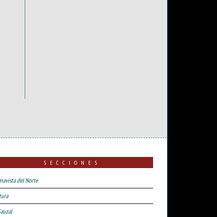
SECCIONES
navista del Norte
tura
Sauzal