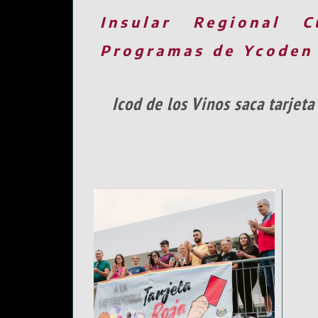
Insular
Regional
C
Programas de Ycoden
Icod de los Vinos saca tarjet