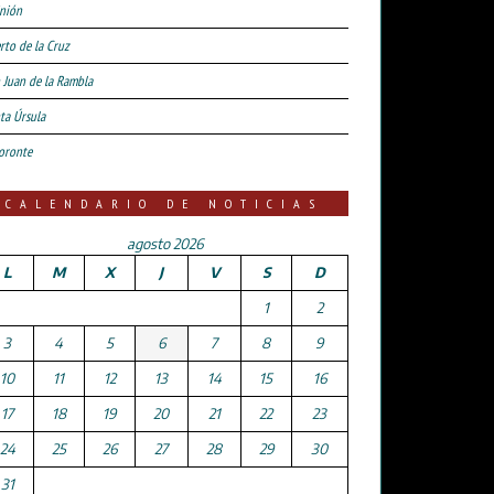
nión
rto de la Cruz
 Juan de la Rambla
ta Úrsula
oronte
CALENDARIO DE NOTICIAS
agosto 2026
L
M
X
J
V
S
D
1
2
3
4
5
6
7
8
9
10
11
12
13
14
15
16
17
18
19
20
21
22
23
24
25
26
27
28
29
30
31