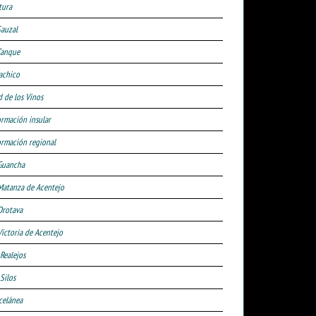
tura
Sauzal
Tanque
achico
d de los Vinos
ormación insular
ormación regional
Guancha
Matanza de Acentejo
Orotava
Victoria de Acentejo
 Realejos
Silos
celánea