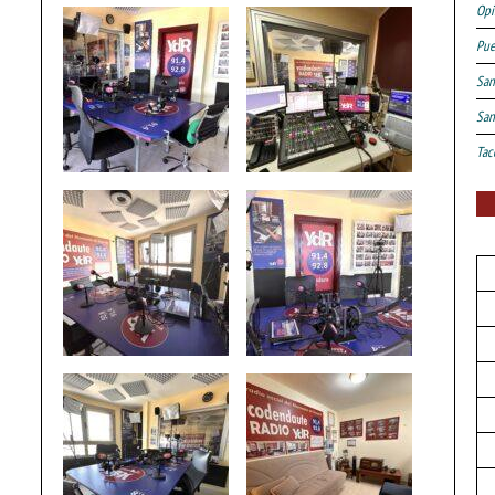
Opi
Pue
San
San
Tac