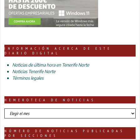
INFORMACIÓN ACERCA DE ESTE
DIARIO DIGITAL
Noticias de última hora en Tenerife Norte
Noticias Tenerife Norte
Términos legales
HEMEROTECA DE NOTICIAS
HEMEROTECA
DE
NOTICIAS
NÚMERO DE NOTICIAS PUBLICADAS
POR SECCIONES