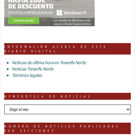
INFORMACIÓN ACERCA DE ESTE
DIARIO DIGITAL
Noticias de última hora en Tenerife Norte
Noticias Tenerife Norte
Términos legales
HEMEROTECA DE NOTICIAS
HEMEROTECA
DE
NOTICIAS
NÚMERO DE NOTICIAS PUBLICADAS
POR SECCIONES