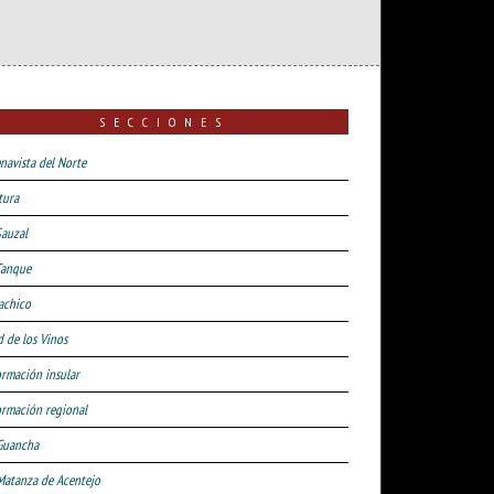
SECCIONES
navista del Norte
tura
Sauzal
Tanque
achico
d de los Vinos
ormación insular
ormación regional
Guancha
Matanza de Acentejo