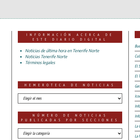
INFORMACIÓN ACERCA DE
ESTE DIARIO DIGITAL
Bue
Noticias de última hora en Tenerife Norte
Cul
Noticias Tenerife Norte
Términos legales
El 
El 
HEMEROTECA DE NOTICIAS
Gar
HEMEROTECA
Ico
DE
Inf
NOTICIAS
NÚMERO DE NOTICIAS
Inf
PUBLICADAS POR SECCIONES
La 
número
La 
de