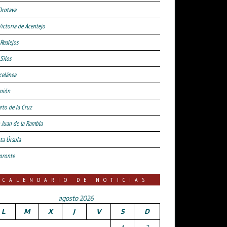
Orotava
Victoria de Acentejo
 Realejos
Silos
celánea
nión
rto de la Cruz
 Juan de la Rambla
ta Úrsula
oronte
CALENDARIO DE NOTICIAS
agosto 2026
L
M
X
J
V
S
D