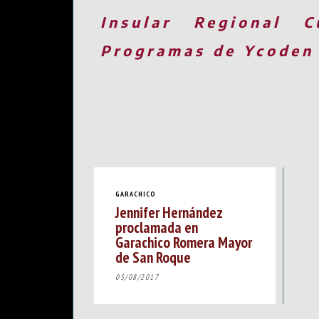
Insular
Regional
C
Programas de Ycoden
GARACHICO
Jennifer Hernández
proclamada en
Garachico Romera Mayor
de San Roque
05/08/2017