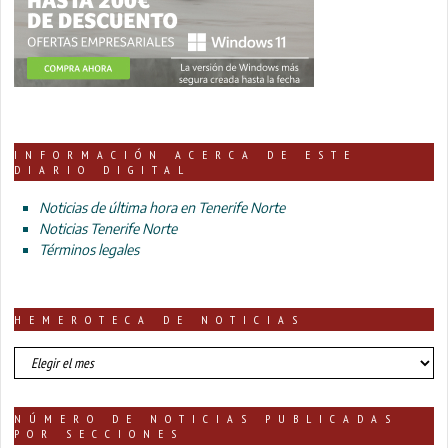
INFORMACIÓN ACERCA DE ESTE
DIARIO DIGITAL
Noticias de última hora en Tenerife Norte
Noticias Tenerife Norte
Términos legales
HEMEROTECA DE NOTICIAS
HEMEROTECA
DE
NOTICIAS
NÚMERO DE NOTICIAS PUBLICADAS
POR SECCIONES