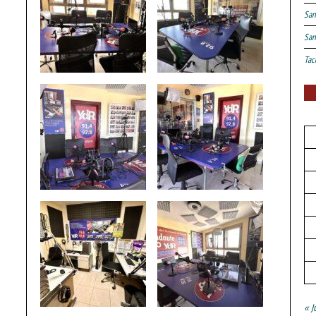
San
San
Tac
« J