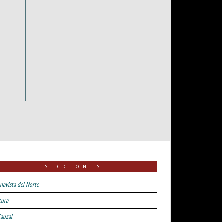
SECCIONES
navista del Norte
tura
Sauzal