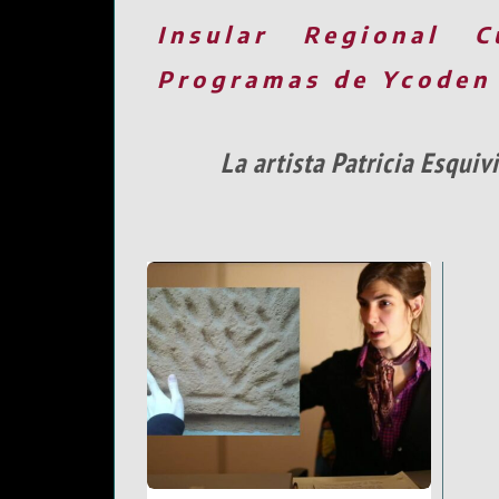
Insular
Regional
C
Programas de Ycoden
La artista Patricia Esqui