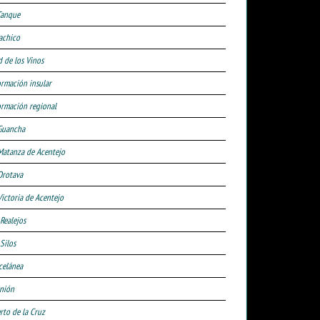
Tanque
achico
d de los Vinos
ormación insular
ormación regional
Guancha
Matanza de Acentejo
Orotava
Victoria de Acentejo
 Realejos
Silos
celánea
nión
rto de la Cruz