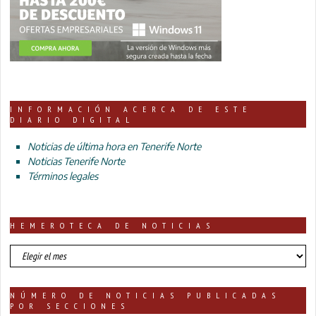
INFORMACIÓN ACERCA DE ESTE
DIARIO DIGITAL
Noticias de última hora en Tenerife Norte
Noticias Tenerife Norte
Términos legales
HEMEROTECA DE NOTICIAS
HEMEROTECA
DE
NOTICIAS
NÚMERO DE NOTICIAS PUBLICADAS
POR SECCIONES