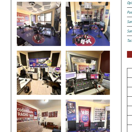
Opi
Pue
San
San
Tac