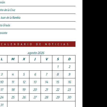
nión
rto de la Cruz
 Juan de la Rambla
ta Úrsula
oronte
CALENDARIO DE NOTICIAS
agosto 2026
L
M
X
J
V
S
D
1
2
3
4
5
6
7
8
9
10
11
12
13
14
15
16
17
18
19
20
21
22
23
24
25
26
27
28
29
30
31