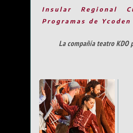
Insular
Regional
C
Programas de Ycoden
La compañía teatro KDO p