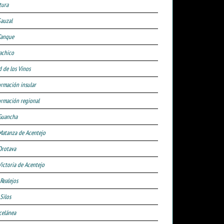
tura
Sauzal
Tanque
achico
d de los Vinos
ormación insular
ormación regional
Guancha
Matanza de Acentejo
Orotava
Victoria de Acentejo
 Realejos
Silos
celánea