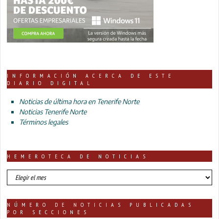
INFORMACIÓN ACERCA DE ESTE
DIARIO DIGITAL
Noticias de última hora en Tenerife Norte
Noticias Tenerife Norte
Términos legales
HEMEROTECA DE NOTICIAS
HEMEROTECA
DE
NOTICIAS
NÚMERO DE NOTICIAS PUBLICADAS
POR SECCIONES