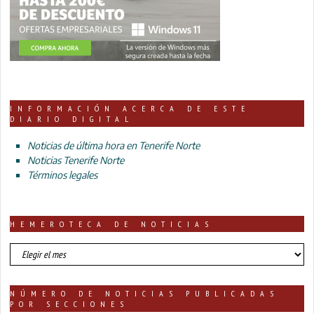
INFORMACIÓN ACERCA DE ESTE
DIARIO DIGITAL
Noticias de última hora en Tenerife Norte
Noticias Tenerife Norte
Términos legales
HEMEROTECA DE NOTICIAS
HEMEROTECA
DE
NOTICIAS
NÚMERO DE NOTICIAS PUBLICADAS
POR SECCIONES