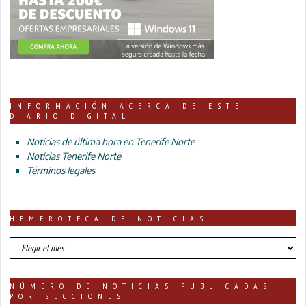
INFORMACIÓN ACERCA DE ESTE
DIARIO DIGITAL
Noticias de última hora en Tenerife Norte
Noticias Tenerife Norte
Términos legales
HEMEROTECA DE NOTICIAS
HEMEROTECA
DE
NOTICIAS
NÚMERO DE NOTICIAS PUBLICADAS
POR SECCIONES