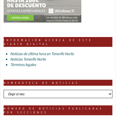
INFORMACIÓN ACERCA DE ESTE
DIARIO DIGITAL
Noticias de última hora en Tenerife Norte
Noticias Tenerife Norte
Términos legales
HEMEROTECA DE NOTICIAS
HEMEROTECA
DE
NOTICIAS
NÚMERO DE NOTICIAS PUBLICADAS
POR SECCIONES