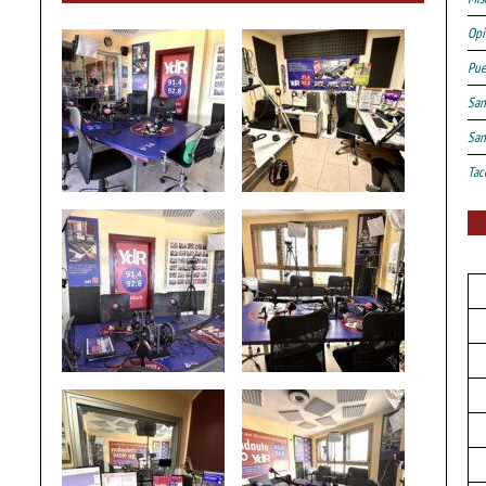
Opi
Pue
San
San
Tac