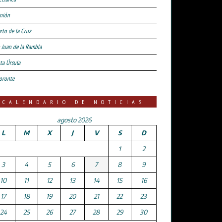
nión
rto de la Cruz
 Juan de la Rambla
ta Úrsula
oronte
CALENDARIO DE NOTICIAS
agosto 2026
L
M
X
J
V
S
D
1
2
3
4
5
6
7
8
9
10
11
12
13
14
15
16
17
18
19
20
21
22
23
24
25
26
27
28
29
30