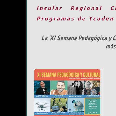
Insular
Regional
C
Programas de Ycoden
La ‘XI Semana Pedagógica y C
más