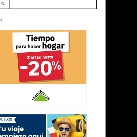
31
ul