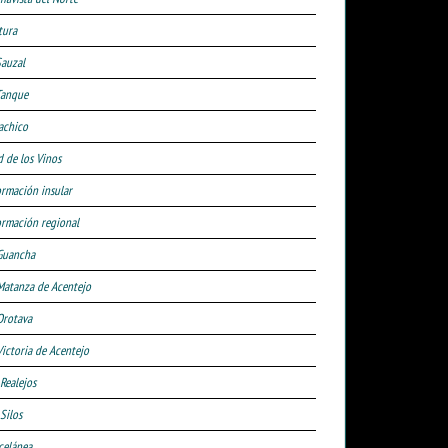
tura
Sauzal
Tanque
achico
d de los Vinos
ormación insular
ormación regional
Guancha
Matanza de Acentejo
Orotava
Victoria de Acentejo
 Realejos
Silos
celánea